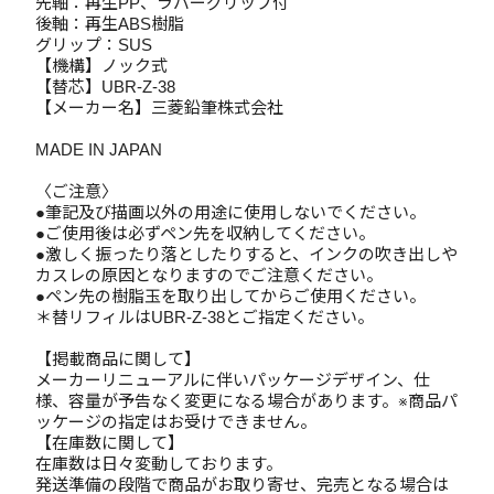
先軸：再生PP、ラバーグリップ付
後軸：再生ABS樹脂
グリップ：SUS
【機構】ノック式
【替芯】UBR-Z-38
【メーカー名】三菱鉛筆株式会社
MADE IN JAPAN
〈ご注意〉
●筆記及び描画以外の用途に使用しないでください。
●ご使用後は必ずペン先を収納してください。
●激しく振ったり落としたりすると、インクの吹き出しや
カスレの原因となりますのでご注意ください。
●ペン先の樹脂玉を取り出してからご使用ください。
＊替リフィルはUBR-Z-38とご指定ください。
【掲載商品に関して】
メーカーリニューアルに伴いパッケージデザイン、仕
様、容量が予告なく変更になる場合があります。※商品パ
ッケージの指定はお受けできません。
【在庫数に関して】
在庫数は日々変動しております。
発送準備の段階で商品がお取り寄せ、完売となる場合は