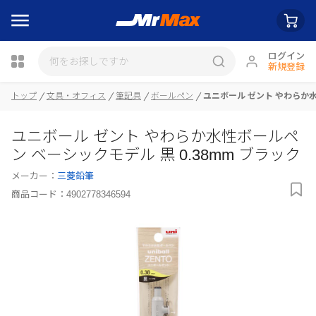
ログイン
新規登録
瓶詰
トップ
文具・オフィス
筆記具
ボールペン
ユニボール ゼント やわらか水
ユニボール ゼント やわらか水性ボールペ
ン ベーシックモデル 黒 0.38mm ブラック
メーカー：
三菱鉛筆
商品コード：
4902778346594