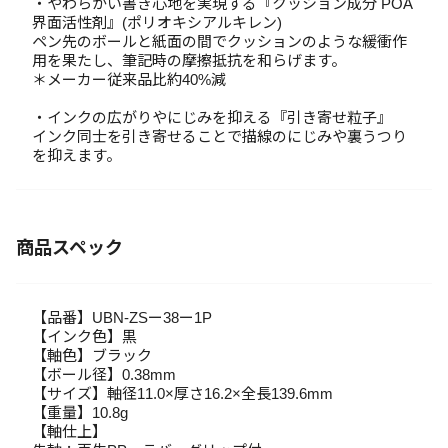
・やわらかい書き心地を実現する『クッション成分 POA
界面活性剤』(ポリオキシアルキレン)
ペン先のボールと紙面の間でクッションのような緩衝作
用を果たし、筆記時の摩擦抵抗を和らげます。
＊メーカー従来品比約40%減
・インクの広がりやにじみを抑える『引き寄せ粒子』
インク同士を引き寄せることで描線のにじみや裏うつり
を抑えます。
商品スペック
【品番】UBN-ZSー38ー1P
【インク色】黒
【軸色】ブラック
【ボール径】0.38mm
【サイズ】軸径11.0×厚さ16.2×全長139.6mm
【重量】10.8g
【軸仕上】