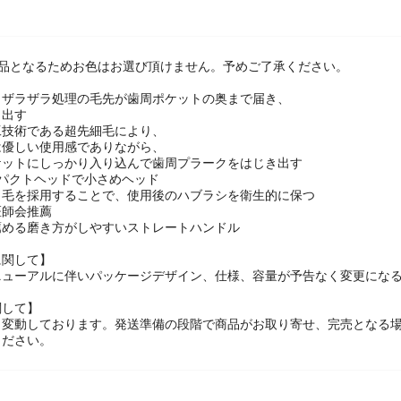
商品となるためお色はお選び頂けません。予めご了承ください。
＆ザラザラ処理の毛先が歯周ポケットの奥まで届き、
き出す
工技術である超先細毛により、
は優しい使用感でありながら、
ケットにしっかり入り込んで歯周プラークをはじき出す
ンパクトヘッドで小さめヘッド
ト毛を採用することで、使用後のハブラシを衛生的に保つ
医師会推薦
薦める磨き方がしやすいストレートハンドル
に関して】
ニューアルに伴いパッケージデザイン、仕様、容量が予告なく変更になる
関して】
々変動しております。発送準備の段階で商品がお取り寄せ、完売となる
ください。