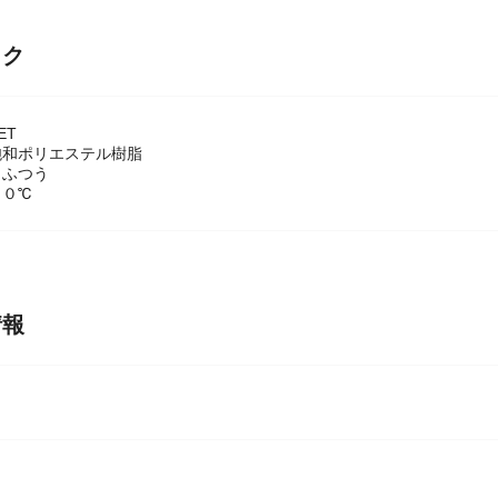
ック
ET
飽和ポリエステル樹脂
：ふつう
６０℃
情報
ー