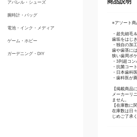
ペット用品
商品説明
アパレル・シューズ
※アソート
腕時計・バッグ
・超先細毛
歯垢をはじ
電池・インク・メディア
・独自の加
歯や歯茎に
ゲーム・ホビー
狭い歯周ポ
・3列超コ
・抗菌コー
ガーデニング・DIY
・日本歯科
・歯科医が
【掲載商品
メーカーリ
ません。
【在庫数に
在庫数は日
じめご了承