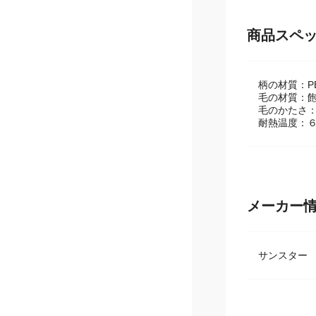
商品スペ
柄の材質：P
毛の材質：
毛のかたさ
耐熱温度：
メーカー
サンスタ