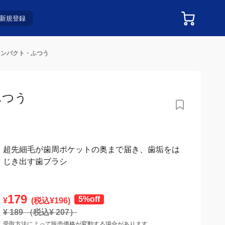
新規登録
超コンパクト・ふつう
つう
超先細毛が歯周ポケットの奥まで届き、歯垢をは
じき出す歯ブラシ
179
5%off
¥
(税込¥
196
)
¥
189
（税込¥
207
）