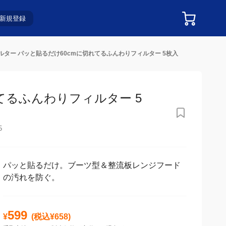
新規登録
ルター パッと貼るだけ60cmに切れてるふんわりフィルター 5枚入
てるふんわりフィルター 5
5
パッと貼るだけ。ブーツ型＆整流板レンジフード
の汚れを防ぐ。
599
¥
(税込¥
658
)