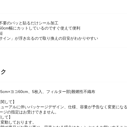
石不要のパッと貼るだけシール加工
60cm幅にカットしているのですぐ使えて便利
短
えサイン」が浮き出るので取り換えの目安がわかりやすい
ック
45cm×ヨコ60cm、5枚入、フィルター部)難燃性不織布
に関して】
ニューアルに伴いパッケージデザイン、仕様、容量が予告なく変更にな
ケージの指定はお受けできません。
関して】
々変動しております。