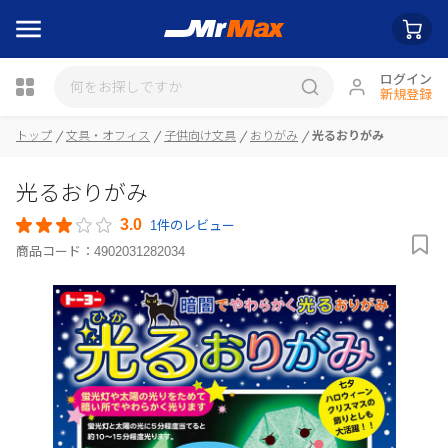
ログイン
新規登録
トップ
文具・オフィス
子供向け文具
おりがみ
光るおりがみ
瓶詰
光るおりがみ
3.0
1件のレビュー
商品コード：
4902031282034