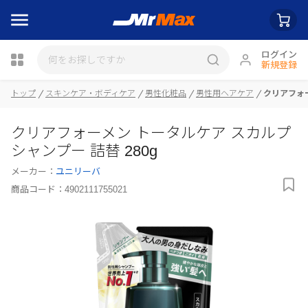
ログイン
新規登録
トップ
スキンケア・ボディケア
男性化粧品
男性用ヘアケア
クリアフォー
瓶詰
クリアフォーメン トータルケア スカルプ
シャンプー 詰替 280g
メーカー：
ユニリーバ
商品コード：
4902111755021