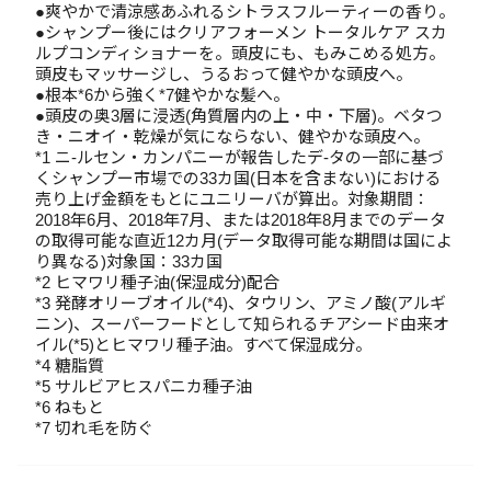
●爽やかで清涼感あふれるシトラスフルーティーの香り。
●シャンプー後にはクリアフォーメン トータルケア スカ
ルプコンディショナーを。頭皮にも、もみこめる処方。
頭皮もマッサージし、うるおって健やかな頭皮へ。
●根本*6から強く*7健やかな髪へ。
●頭皮の奥3層に浸透(角質層内の上・中・下層)。ベタつ
き・ニオイ・乾燥が気にならない、健やかな頭皮へ。
*1 ニ-ルセン・カンパニーが報告したデ-タの一部に基づ
くシャンプー市場での33カ国(日本を含まない)における
売り上げ金額をもとにユニリーバが算出。対象期間：
2018年6月、2018年7月、または2018年8月までのデータ
の取得可能な直近12カ月(データ取得可能な期間は国によ
り異なる)対象国：33カ国
*2 ヒマワリ種子油(保湿成分)配合
*3 発酵オリーブオイル(*4)、タウリン、アミノ酸(アルギ
ニン)、スーパーフードとして知られるチアシード由来オ
イル(*5)とヒマワリ種子油。すべて保湿成分。
*4 糖脂質
*5 サルビアヒスパニカ種子油
*6 ねもと
*7 切れ毛を防ぐ