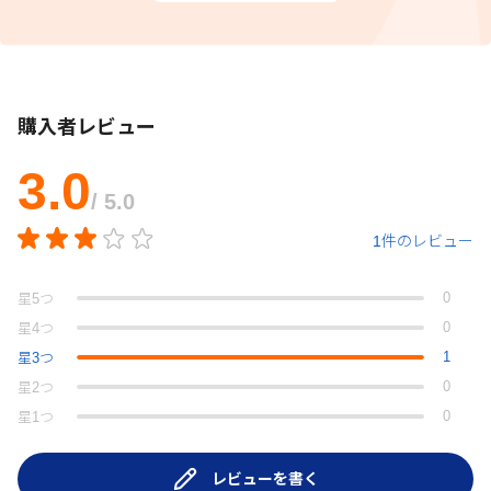
購入者レビュー
3.0
/ 5.0
1件のレビュー
0
星
5
つ
0
星
4
つ
1
星
3
つ
0
星
2
つ
0
星
1
つ
レビューを書く