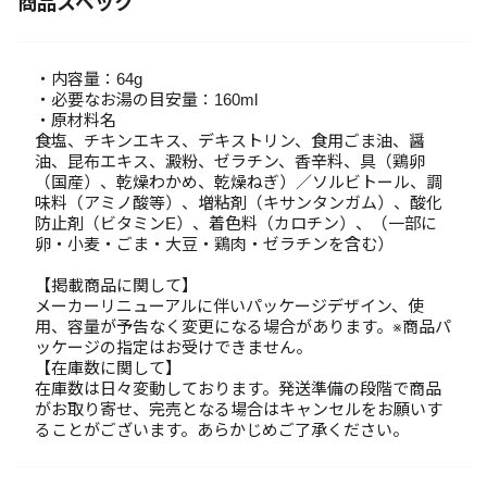
商品スペック
・内容量：64g
・必要なお湯の目安量：160ml
・原材料名
食塩、チキンエキス、デキストリン、食用ごま油、醤
油、昆布エキス、澱粉、ゼラチン、香辛料、具（鶏卵
（国産）、乾燥わかめ、乾燥ねぎ）／ソルビトール、調
味料（アミノ酸等）、増粘剤（キサンタンガム）、酸化
防止剤（ビタミンE）、着色料（カロチン）、（一部に
卵・小麦・ごま・大豆・鶏肉・ゼラチンを含む）
【掲載商品に関して】
メーカーリニューアルに伴いパッケージデザイン、使
用、容量が予告なく変更になる場合があります。※商品パ
ッケージの指定はお受けできません。
【在庫数に関して】
在庫数は日々変動しております。発送準備の段階で商品
がお取り寄せ、完売となる場合はキャンセルをお願いす
ることがございます。あらかじめご了承ください。