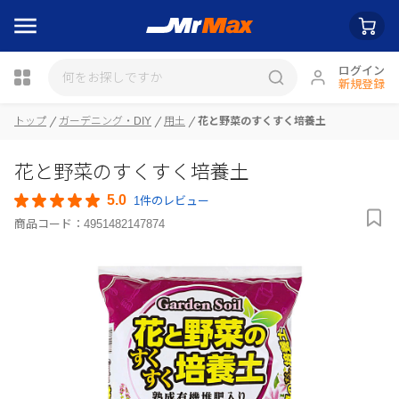
ログイン
新規登録
トップ
ガーデニング・DIY
用土
花と野菜のすくすく培養土
瓶詰
花と野菜のすくすく培養土
5.0
1件のレビュー
商品コード：
4951482147874