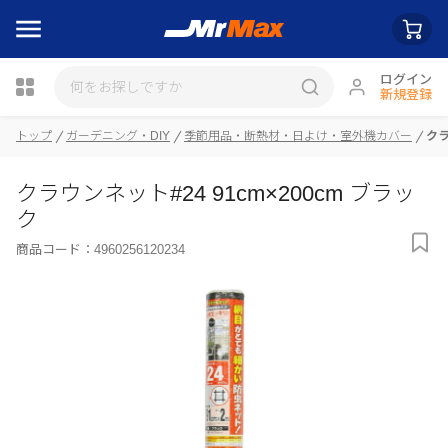
ログイン
新規登録
トップ
ガーデニング・DIY
季節用品・断熱材・日よけ・室外機カバー
クラ
瓶詰
クラウンネット#24 91cm×200cm ブラッ
ク
商品コード：
4960256120234