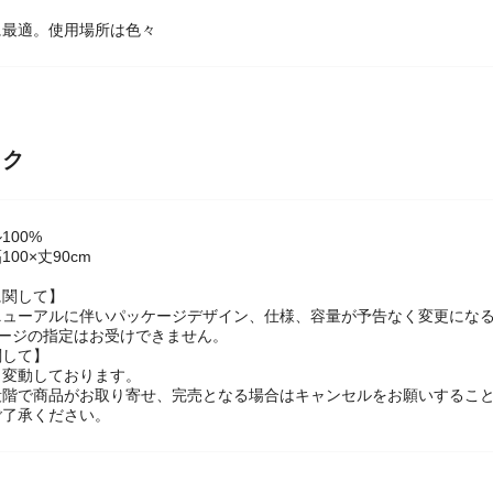
に最適。使用場所は色々
ック
100%
00×丈90cm
に関して】
ニューアルに伴いパッケージデザイン、仕様、容量が予告なく変更になる
ケージの指定はお受けできません。
関して】
々変動しております。
段階で商品がお取り寄せ、完売となる場合はキャンセルをお願いするこ
ご了承ください。