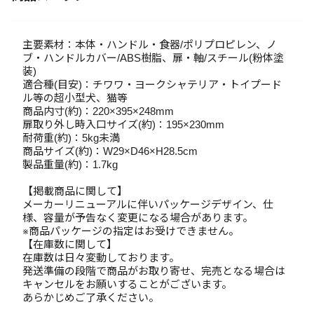
主要素材：本体・ハンドル・食器/ポリプロピレン、ノ
ブ・ハンドルカバー/ABS樹脂、扉・軸/スチール(粉体塗
装)
適合種(目安)：チワワ・ヨークシャテリア・トイプード
ル等の超小型犬、猫等
商品内寸(約)：220×395×248mm
扉取り外し時入口サイズ(約)：195×230mm
耐荷重(約)：5kg未満
商品サイズ(約)：W29×D46×H28.5cm
製品重量(約)：1.7kg
【掲載商品に関して】
メーカーリニューアルに伴いパッケージデザイン、仕
様、容量が予告なく変更になる場合があります。
※商品パッケージの指定はお受けできません。
【在庫数に関して】
在庫数は日々変動しております。
発送準備の段階で商品がお取り寄せ、完売となる場合は
キャンセルをお願いすることがございます。
あらかじめご了承ください。