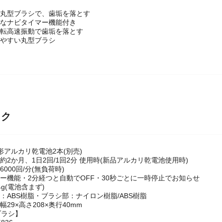
・丸型ブラシで、歯垢を落とす
全なナビタイマー機能付き
回転高速振動で歯垢を落とす
きやすい丸型ブラシ
ック
3形アルカリ乾電池2本(別売)
：約2か月、1日2回/1回2分 使用時(新品アルカリ乾電池使用時)
6000回/分(無負荷時)
マー機能・2分経つと自動でOFF・30秒ごとに一時停止でお知らせ
4g(電池含まず)
体：ABS樹脂・ブラシ部：ナイロン樹脂/ABS樹脂
幅29×高さ208×奥行40mm