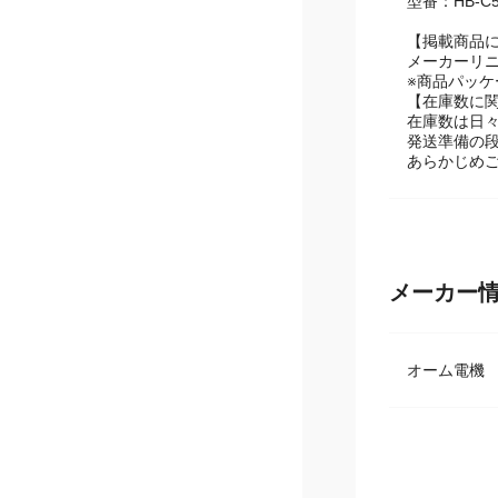
【専用交換
型番：HB-C5
【掲載商品
メーカーリ
※商品パッ
【在庫数に
在庫数は日
発送準備の
あらかじめ
メーカー
オーム電