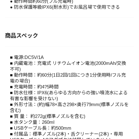
● 動作時間約60分(フル充電時)
● 防水保護等級IPX6(耐水形)でお風呂場で使用できる
商品スペック
■ 電源:DC5V/1A
■ 内蔵電池：充電式 リチウムイオン電池(2000mAh/交換
不可)
■ 動作時間：約60分(1日2回/1回につき1分使用時/フル充
電の場合)
■ 充電時間：約4?5時間
■ 防水仕様：IPX6(あらゆる方向からの強い噴流水による
有害な影響を受けない)
■ 外形寸法：(約)幅78×高さ298×奥行79mm(標準ノズルを
含む)
■ 質 量： 約272g(標準ノズルを含む)
■ 水タンク量：260ml
■ USBケーブル長：約500mm
■ 付属品：標準ノズル(2本)・舌クリーナー(2本)・専用