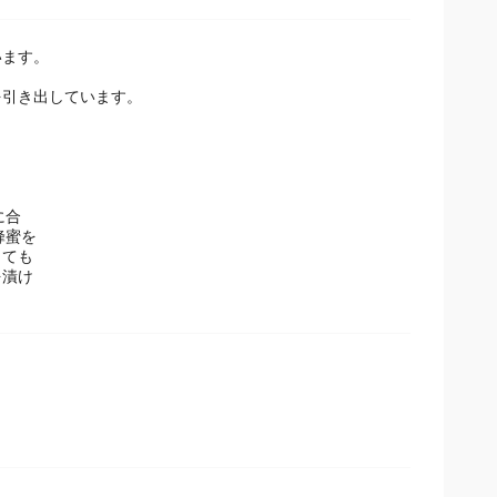
います。
を引き出しています。
に合
蜂蜜を
しても
を漬け