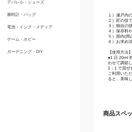
商品説明
ペット用品
アパレル・シューズ
１）瀬戸内
２）匠の技
３）独自の
腕時計・バッグ
４）保存料
５）国内(岡
電池・インク・メディア
６）お求め
【使用方法
ゲーム・ホビー
●1 日 2
わせて調節して
ガーデニング・DIY
1：1 で混
ご利用いた
ると、美味
商品スペ