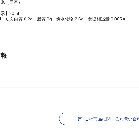
玄米（国産）
示】20ml
cal たん白質 0.2g 脂質 0g 炭水化物 2.6g 食塩相当量 0.005ｇ
情報
この商品に関するお問い合