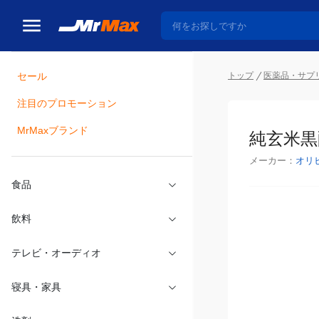
トップ
医薬品・サプ
セール
瓶詰
注目のプロモーション
純玄米黒酢
MrMaxブランド
メーカー：
オリ
食品
飲料
テレビ・オーディオ
寝具・家具