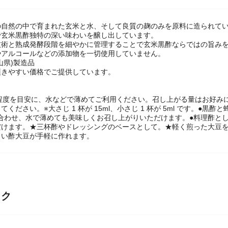
の自然の中で育まれた玄米と水、そして良質の麹のみを原料に造られて
で玄米黒酢独特の深い味わいを醸し出しています。
技術と熟成発酵段階を細やかに管理することで玄米黒酢ならではの旨み
やアルコールなどの添加物を一切使用していません。
山県)製造品
頂きやすい価格でご提供しています。
】
0ml 程度を目安に、水などで薄めてご利用ください。召し上がる量はお好み
ください。※大さじ 1 杯が 15ml、小さじ 1 杯が 5ml です。●黒酢と
ぜ合わせ、水で薄めても美味しくお召し上がりいただけます。●料理酢と
だけます。★三杯酢やドレッシングのベースとして。★軽く煎った大豆
しい酢大豆が手軽に作れます。
ック