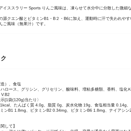
アイススラリー Sports りんご風味は、凍らせて水分中に分散した
の源クエン酸とビタミンB1・B２・B6に加え、運動時に汗で失われや
んご風味（無果汁）です。
ック
製造）、食塩
ハロース、グリシン、グリセリン、酸味料、増粘多糖類、香料、塩化Ｋ
、V.B2
[1袋(120g)当たり〉
1kcal、たんぱく質 4.0g、脂質 0g、炭水化物 19g、食塩相当量 0.14
タミンB1 1.8mg、ビタミンB2 0.34mg、ビタミンB6 1.8mg、ナイアシ