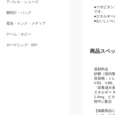
ペット用品
●リポビタン
アパレル・シューズ
です。
●エネルギー
●おいしいり
腕時計・バッグ
電池・インク・メディア
ゲーム・ホビー
商品スペ
ガーデニング・DIY
原材料名
砂糖（国内
添加物：トレ
V.B1、V.B6
〈栄養成分表示
エネルギー 9
1.4mg、ビ
中に配合