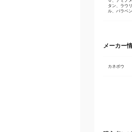
配合成分：
０、アミノ
タン、ラウ
ル、パラベン
メーカー
カネボウ