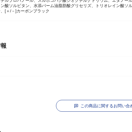
水、１，３－ブチレングリコール、アクリル酸アルキルコポリマーアンモ
メチルプロパノール、スルホコハク酸ジオクチルナトリウム、エタノー
リン酸ソルビタン、水添パーム油脂肪酸グリセリズ、トリオレイン酸ソル
、[＋/－]カーボンブラック
情報
この商品に関するお問い合