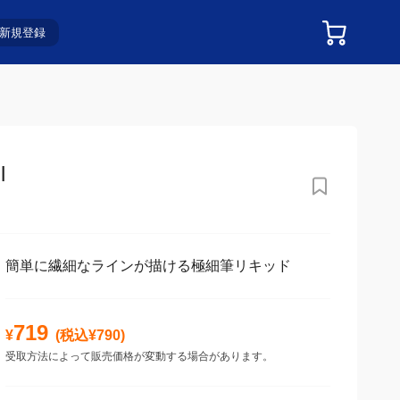
新規登録
簡単に繊細なラインが描ける極細筆リキッド
719
¥
(税込¥
790
)
受取方法によって販売価格が変動する場合があります。