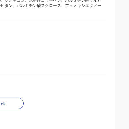
ニウム、アクリル酸アルキルコポリマー、ベヘネス－３
ル、シメチコン、水溶性コラーゲン、パルミチン酸ソルビ
ビタン、パルミチン酸スクロース、フェノキシエタノー
わせ