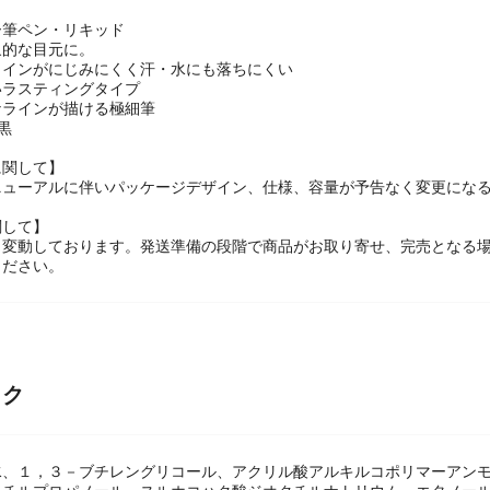
ー筆ペン・リキッド
象的な目元に。
ラインがにじみにくく汗・水にも落ちにくい
いラスティングタイプ
なラインが描ける極細筆
黒
に関して】
ニューアルに伴いパッケージデザイン、仕様、容量が予告なく変更になる
関して】
々変動しております。発送準備の段階で商品がお取り寄せ、完売となる
ください。
ック