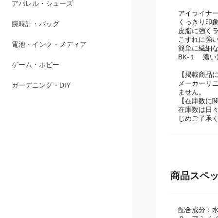
ペット用品
アイライナ
くっきり印
アパレル・シューズ
皮脂に強く
こすれに強
腕時計・バッグ
簡単に繊細
BK-１ 濃い
電池・インク・メディア
【掲載商品
メーカーリ
ゲーム・ホビー
ません。
【在庫数に
在庫数は日
ガーデニング・DIY
じめご了承
商品スペ