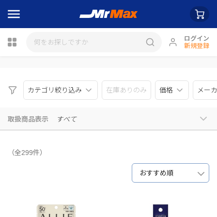
ログイン
新規登録
瓶詰
カテゴリ絞り込み
在庫ありのみ
価格
メー
取扱商品表示
すべて
（全299件）
おすすめ順