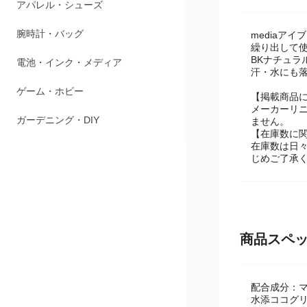
商品説明
ペット用品
アパレル・シューズ
mediaアイ
繰り出して
腕時計・バッグ
BKナチュラ
汗・水にも
電池・インク・メディア
【掲載商品
メーカーリ
ゲーム・ホビー
ません。
【在庫数に
在庫数は日
ガーデニング・DIY
じめご了承
商品スペ
配合成分：