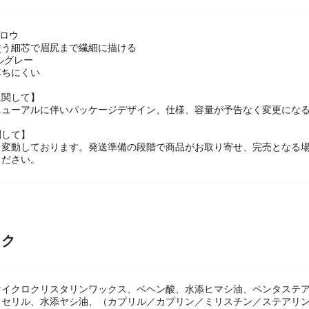
ブロウ
使う細芯で眉尻まで繊細に描ける
ルグレー
落ちにくい
に関して】
ニューアルに伴いパッケージデザイン、仕様、容量が予告なく変更になる
関して】
々変動しております。発送準備の段階で商品がお取り寄せ、完売となる
ください。
ック
マイクロクリスタリンワックス、ベヘン酸、水添ヒマシ油、ペンタステ