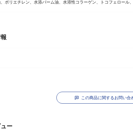
リセリル、水添ヤシ油、（カプリル／カプリン／ミリスチン／ステアリ
、ポリエチレン、水添パーム油、水溶性コラーゲン、トコフェロール、[
情報
この商品に関するお問い合