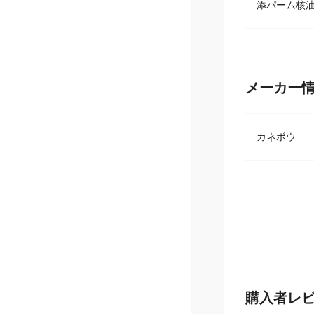
水添ココグ
添パーム核油
メーカー
カネボウ