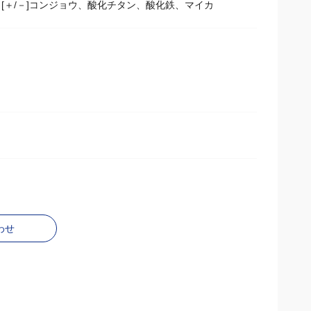
ン酸）トリグリセリル、酢酸ステアリン酸スクロース、水
＋/－]コンジョウ、酸化チタン、酸化鉄、マイカ
わせ