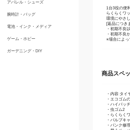
ペット用品
1台3役の便
らくらくワ
アパレル・シューズ
環境にやさ
[返品につき
腕時計・バッグ
・初期不良
・初期不良
※場合によ
電池・インク・メディア
ゲーム・ホビー
ガーデニング・DIY
商品スペ
・内容:タイ
・エコゴムの
・ハイパッチ
・虫ゴム2
・らくらくワ
・バルブキャ