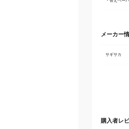
・パンク修理
・替えペーパ
メーカー
サギサカ
購入者レ