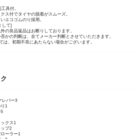
利工具付。
ックス付でタイヤの脱着がスムーズ。
しいエコゴムのり採用。
まして]
以外の良品返品はお断りしております。
か否かの判断は、全てメーカー判断とさせていただきます。
っては、初期不良にあたらない場合がございます。
ック
ヤレバー3
り1
5
ックス1
ップ2