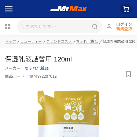
ログイン
新規登録
瓶詰
トップ
ビューティー
ブランドコスメ
ちふれ化粧品
保湿乳液詰替用 120m
保湿乳液詰替用 120ml
メーカー：
ちふれ化粧品
商品コード：
4974972287812