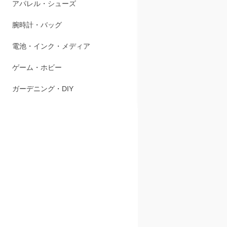
アパレル・シューズ
【一部商品
※商品価格
腕時計・バッグ
オンラインス
店舗受取価
電池・インク・メディア
商品カゴの
表示価格の
ゲーム・ホビー
※この商品
複数回に分
ガーデニング・DIY
・見やすい、
・簡単操作
・用途に合わ
・操作がし
・20秒刻み
・お知らせ
・全国どこ
・安全性を