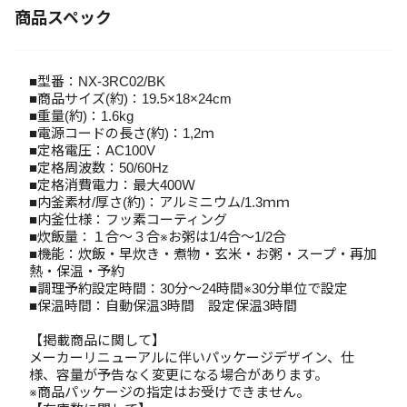
商品スペック
■型番：NX‐3RC02/BK
■商品サイズ(約)：19.5×18×24cm
■重量(約)：1.6kg
■電源コードの長さ(約)：1,2ｍ
■定格電圧：AC100V
■定格周波数：50/60Hz
■定格消費電力：最大400Ｗ
■内釜素材/厚さ(約)：アルミニウム/1.3ｍｍ
■内釜仕様：フッ素コーティング
■炊飯量：１合～３合※お粥は1/4合～1/2合
■機能：炊飯・早炊き・煮物・玄米・お粥・スープ・再加
熱・保温・予約
■調理予約設定時間：30分～24時間※30分単位で設定
■保温時間：自動保温3時間 設定保温3時間
【掲載商品に関して】
メーカーリニューアルに伴いパッケージデザイン、仕
様、容量が予告なく変更になる場合があります。
※商品パッケージの指定はお受けできません。