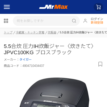
ログイン
新規登録
トップ
冷蔵庫・キッチン家電
炊飯器
5.5合炊 圧力IH炊飯ジャー〈炊きたて
瓶詰
5.5合炊 圧力IH炊飯ジャー〈炊きたて〉
JPVC100KG ブロスブラック
メーカー：
タイガー
商品コード：
4904710434437