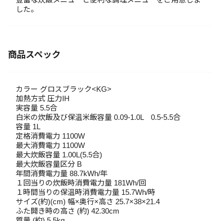
した。
商品スペック
カラー グロスブラック<KG>
加熱方式 圧力IH
実容量 5.5合
白米の炊飯及び保温米飯容量 0.09-1.0L 0.5-5.5合
容量 1L
定格消費電力 1100W
最大消費電力 1100W
最大炊飯容量 1.00L(5.5合)
最大炊飯容量区分 B
年間消費電力量 88.7kWh/年
１回当りの炊飯時消費電力量 181Wh/回
１時間当りの保温時消費電力量 15.7Wh/時
サイズ(約)(cm) 幅×奥行×高さ 25.7×38×21.4
ふた開き時の高さ (約) 42.30cm
質量 (約) 5.5kg