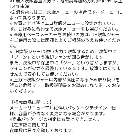
※1 最大炊飯容量区分 B：電磁誘導加熱方式(IH)0.99L以上
1.44L未満
※2 消費電力はエコ炊飯メニューの場合です。メニューに
よって異なります。
※ お買い上げ時はエコ炊飯メニューに設定されていま
す。お好みに合わせて炊飯メニューをお選びください。
※ 医療用ペースメーカーをお使いの方は、IH炊飯ジャー
をご使用の際には医師とよくご相談のうえお使いくださ
い。
※ I H炊飯ジャーは強い火力で炊飯するため、炊飯中に
「ブーン」という冷却ファンが回る音がします。
また、炊飯中や保温中に「ジー」という音がしますが、
マイコンが火力を調整している音です。故障ではありま
せんので安心してお使いください。
※ 圧力IH炊飯ジャーは内部が高圧になるため取り扱いを
誤ると危険です。取扱説明書をお読みになり正しくお使
いください。
【掲載商品に関して】
メーカーリニューアルに伴いパッケージデザイン、仕
様、容量が予告なく変更になる場合があります。
※商品パッケージの指定はお受けできません。
【在庫数に関して】
在庫数は日々変動しております。