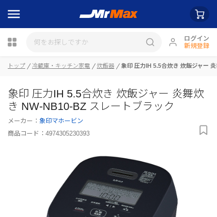
ログイン
新規登録
瓶詰
トップ
冷蔵庫・キッチン家電
炊飯器
象印 圧力IH 5.5合炊き 炊飯ジャー 
象印 圧力IH 5.5合炊き 炊飯ジャー 炎舞炊
き NW-NB10-BZ スレートブラック
メーカー：
象印マホービン
商品コード：
4974305230393