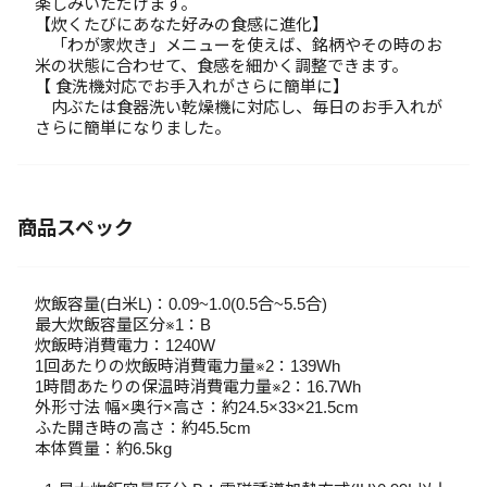
楽しみいただけます。
【炊くたびにあなた好みの食感に進化】
「わが家炊き」メニューを使えば、銘柄やその時のお
米の状態に合わせて、食感を細かく調整できます。
【 食洗機対応でお手入れがさらに簡単に】
内ぶたは食器洗い乾燥機に対応し、毎日のお手入れが
さらに簡単になりました。
商品スペック
炊飯容量(白米L)：0.09~1.0(0.5合~5.5合)
最大炊飯容量区分※1：B
炊飯時消費電力：1240W
1回あたりの炊飯時消費電力量※2：139Wh
1時間あたりの保温時消費電力量※2：16.7Wh
外形寸法 幅×奥行×高さ：約24.5×33×21.5cm
ふた開き時の高さ：約45.5cm
本体質量：約6.5kg