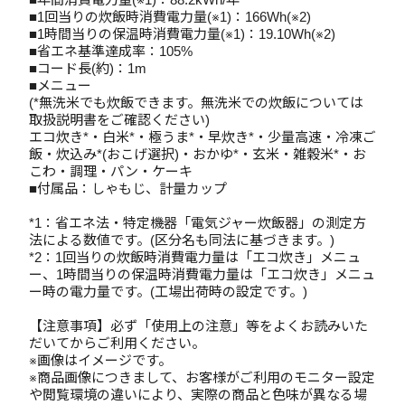
■1回当りの炊飯時消費電力量(※1)：166Wh(※2)
■1時間当りの保温時消費電力量(※1)：19.10Wh(※2)
■省エネ基準達成率：105%
■コード長(約)：1m
■メニュー
(*無洗米でも炊飯できます。無洗米での炊飯については
取扱説明書をご確認ください)
エコ炊き*・白米*・極うま*・早炊き*・少量高速・冷凍ご
飯・炊込み*(おこげ選択)・おかゆ*・玄米・雑穀米*・お
こわ・調理・パン・ケーキ
■付属品：しゃもじ、計量カップ
*1：省エネ法・特定機器「電気ジャー炊飯器」の測定方
法による数値です。(区分名も同法に基づきます。)
*2：1回当りの炊飯時消費電力量は「エコ炊き」メニュ
ー、1時間当りの保温時消費電力量は「エコ炊き」メニュ
ー時の電力量です。(工場出荷時の設定です。)
【注意事項】必ず「使用上の注意」等をよくお読みいた
だいてからご利用ください。
※画像はイメージです。
※商品画像につきまして、お客様がご利用のモニター設定
や閲覧環境の違いにより、実際の商品と色味が異なる場