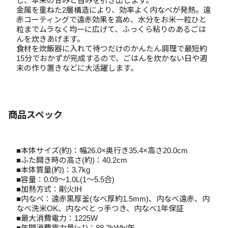
し、本来の甘みと旨みを引き出します。
金属を重ねた2層構造により、効率よく内なべが発熱。遠
赤コーティングで遠赤効果を高め、水分をお米一粒ひと
粒までムラなく均一に広げて、ふっくら粘りのあるごは
んを炊きあげます。
食材を炊飯器に入れて待つだけのかんたん調理で最短約
15分でおかずが完成するので、ごはんを炊かない日や週
末の作り置きなどに大活躍します。
商品スペック
■本体サイズ(約)：幅26.0×奥行き35.4×高さ20.0cm
■ふた開き時の高さ(約)：40.2cm
■本体質量(約)：3.7kg
■容量：0.09～1.0L(1～5.5合)
■加熱方式：剛火IH
■内なべ：遠赤黒厚釜(なべ厚約1.5mm)、内なべ遠赤、内
なべ洗米OK、内なべとっ手つき、内なべ1年保証
■最大消費電力：1225W
■年間消費電力量(※1)：88.2kWh/年