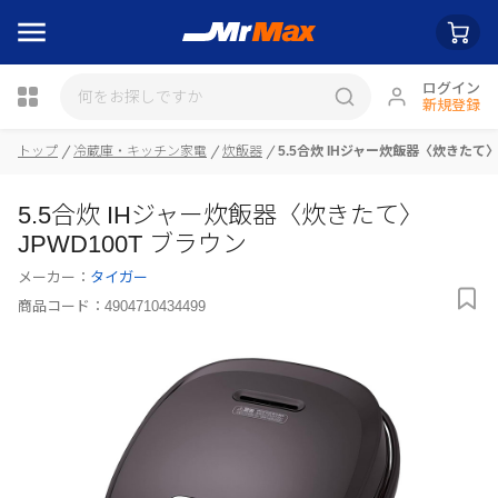
ログイン
新規登録
瓶詰
トップ
冷蔵庫・キッチン家電
炊飯器
5.5合炊 IHジャー炊飯器〈炊きたて〉
5.5合炊 IHジャー炊飯器〈炊きたて〉
JPWD100T ブラウン
メーカー：
タイガー
商品コード：
4904710434499