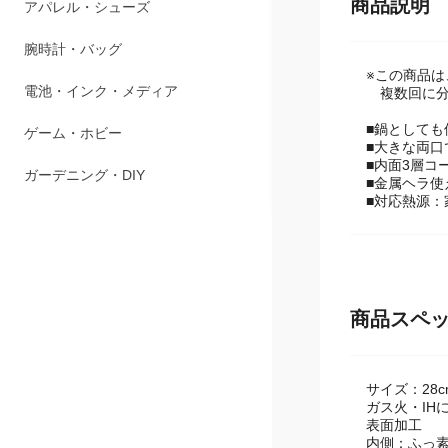
ペット用品
商品説明
アパレル・シューズ
※この商品
腕時計・バッグ
複数回に分
■鍋として
電池・インク・メディア
■大きな両口
■内面3層コ
ゲーム・ホビー
■金属ヘラ
■対応熱源：
ガーデニング・DIY
商品スペ
サイズ：28c
ガス火・IH