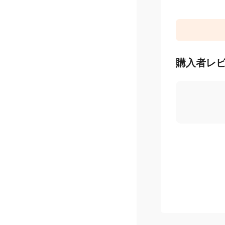
購入者レ
4.1
/ 5
星
5
つ
星
4
つ
星
3
つ
星
2
つ
星
1
つ