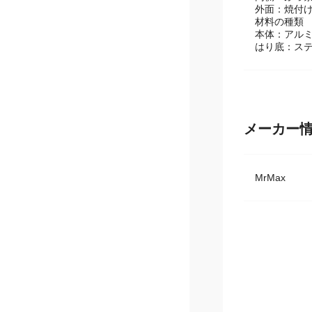
表面加工
内側：ふっ
外面：焼付
材料の種類
本体：アル
はり底：ステ
メーカー
MrMax