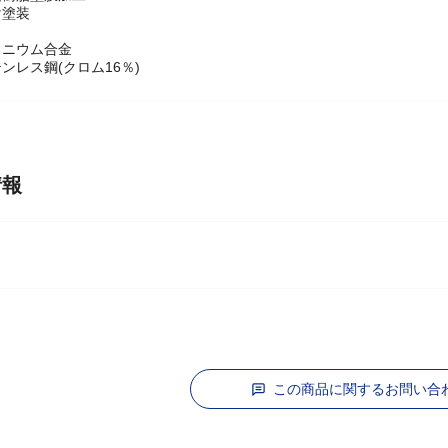
素樹脂塗膜加工
け塗装
ミニウム合金
ンレス鋼(クロム16％)
情報
この商品に関するお問い合