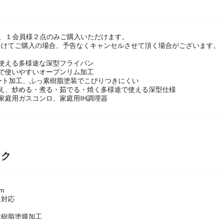
は、１会員様２点のみご購入いただけます。
けてご購入の場合、予告なくキャンセルさせて頂く場合がございます。
も使える多様途な深型フライパン
で使いやすいオープンリム加工
ート加工、ふっ素樹脂塗装でこびりつきにくい
使え、炒める・煮る・茹でる・焼く多様途で使える深型仕様
家庭用ガスコンロ、家庭用IH調理器
ック
m
に対応