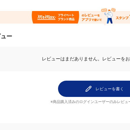
ビュー
.0
最新レビュ
7件のレビュー
3
探していた
2
しーばさん
2
大きいだけでは
0
劣化しても安い
0