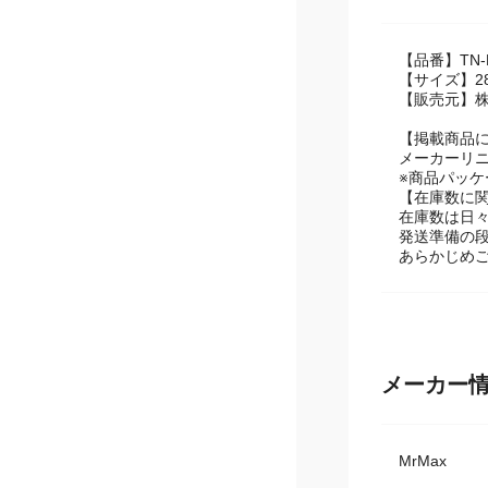
商品スペ
【品番】TN-D
【サイズ】28
【販売元】
【掲載商品
メーカーリ
※商品パッ
【在庫数に
在庫数は日
発送準備の
あらかじめ
メーカー
MrMax