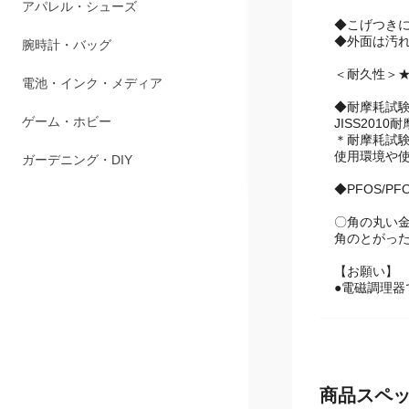
ペット用品
◆こげつき
◆外面は汚
アパレル・シューズ
＜耐久性＞
腕時計・バッグ
◆耐摩耗試験
JISS20
電池・インク・メディア
＊耐摩耗試
使用環境や
ゲーム・ホビー
◆PFOS/P
ガーデニング・DIY
〇角の丸い
角のとがっ
【お願い】
●電磁調理