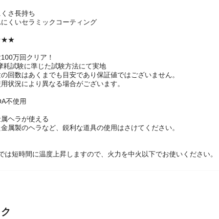
にくさ長持ち
れにくいセラミックコーティング
★★★
100万回クリア！
10耐摩耗試験に準じた試験方法にて実地
験の回数はあくまでも目安であり保証値ではございません。
使用状況により異なる場合がございます。
FOA不使用
金属ヘラが使える
た金属製のヘラなど、鋭利な道具の使用はさけてください。
器では短時間に温度上昇しますので、火力を中火以下でお使いください。