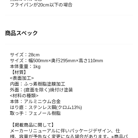
フライパンが20cm以下の場合
商品スペック
サイズ：28cm
サイズ：幅500mm×奥行295mm×高さ110mm
本体重量：1kg
【材質】
<表面加工>
内面：ふっ素樹脂塗膜加工
外面：(底面を除く)焼付け塗装
<材料の種類>
本体：アルミニウム合金
はり底：ステンレス鋼(クロム13%)
取っ手：フェノール樹脂
【掲載商品に関して】
メーカーリニューアルに伴いパッケージデザイン、仕
様、容量が予告なく変更になる場合があります。※商品パ