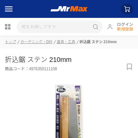
ログイン
新規登録
瓶詰
トップ
ガーデニング・DIY
道具・工具
折込鋸 ステン 210mm
折込鋸 ステン 210mm
商品コード：
4976350111108