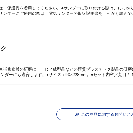
際は、保護具を着用してください。●サンダーに取り付ける際は、しっか
気サンダーにご使用の際は、電気サンダーの取扱説明書をしっかり読んで
ック
動車補修塗膜の研磨に、ＦＲＰ成型品などの硬質プラスチック製品の研磨
ンダーにも適合します。●サイズ：93×228mm。●セット内容／荒目
この商品に関するお問い合