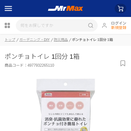
ログイン
新規登録
瓶詰
トップ
ガーデニング・DIY
防災用品
ポンチョトイレ 1回分 1箱
ポンチョトイレ 1回分 1箱
商品コード：
4977932265110