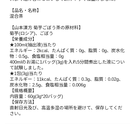
【品名・名称】
混合茶
【山本漢方 菊芋ごぼう茶の原材料】
菊芋(ロシア)、ごぼう
【栄養成分】
★100ml(抽出液)当たり
エネルギー：2kcal、たんぱく質：0g、脂質：0g、炭水化
物：0.5g、食塩相当量：0g
400mlのお湯に1バッグ(3g)を入れ5分間煮出した液につい
て試験しました。
★1包(3g)当たり
エネルギー：11kcal、たんぱく質：0.3g、脂質：0.02g、
炭水化物：2.5g、食塩相当量：0.006g
【規格概要】
内容量：60g(3g*20バッグ)
【保存方法】
直射日光及び、高温多湿の場所を避けて、保存してくだ
さい。