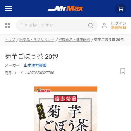
ログイン
新規登録
瓶詰
トップ
医薬品・サプリメント
健康食品・健康飲料
菊芋ごぼう茶 20包
菊芋ごぼう茶 20包
メーカー：
山本漢方製薬
商品コード：
4979654027786