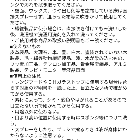
ンジで汚れを拭き取ってください。
・壁面、ワックス、つや出し剤等を塗布している床は直
接スプレーせず、湿らせた布等に吹きかけて使用してく
ださい。
・繊維製品に使う場合は、直接吹き付けてもみ洗いした
後、洗濯機で洗濯用洗剤を入れて洗ってください。
・ご使用対象商品の取扱い説明書もご一読ください。
■使えないもの
皮革製品、大理石、車、畳、白木、塗装されていない木
製品、毛・絹等動物繊維製品、漆、水が染み込むもの、
フッ素加工品、テフロン加工品、貴金属宝飾品、アルミ
製品、テレビ・モニター等液晶画面
■使用上の注意
・レンジフードやＩＨガラストップに使用する場合は菅
らず対象の説明書を一読した上、目立たない所で確かめ
てから使用する。
・素材によって、シミ・変色やはがれることがあるので
目立たない所で確かめてから使用する。
・用途以外に使わない。
・目より高い位置に使用する時はスポンジ等につけて洗
う。
・スプレーをしたり、ブラシで擦るときは液が身体にか
からないように注意する。