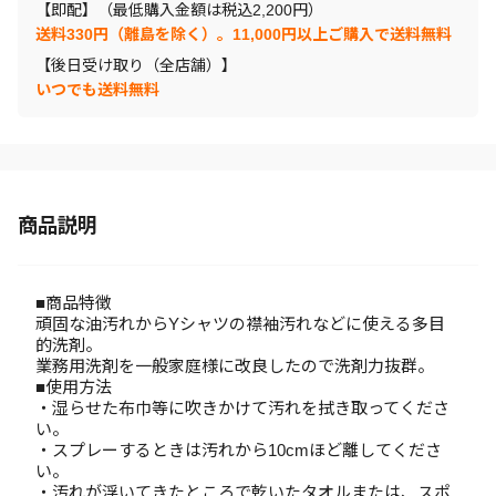
【即配】（最低購入金額は税込2,200円）
送料330円（離島を除く）。11,000円以上ご購入で送料無料
【後日受け取り（全店舗）】
いつでも送料無料
商品説明
■商品特徴
頑固な油汚れからYシャツの襟袖汚れなどに使える多目
的洗剤。
業務用洗剤を一般家庭様に改良したので洗剤力抜群。
■使用方法
・湿らせた布巾等に吹きかけて汚れを拭き取ってくださ
い。
・スプレーするときは汚れから10cmほど離してくださ
い。
・汚れが浮いてきたところで乾いたタオルまたは、スポ