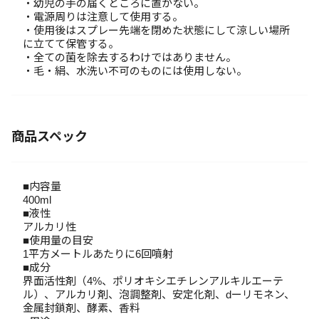
・幼児の手の届くところに置かない。
・電源周りは注意して使用する。
・使用後はスプレー先端を閉めた状態にして涼しい場所
に立てて保管する。
・全ての菌を除去するわけではありません。
・毛・絹、水洗い不可のものには使用しない。
商品スペック
■内容量
400ml
■液性
アルカリ性
■使用量の目安
1平方メートルあたりに6回噴射
■成分
界面活性剤（4%、ポリオキシエチレンアルキルエーテ
ル）、アルカリ剤、泡調整剤、安定化剤、dーリモネン、
金属封鎖剤、酵素、香料