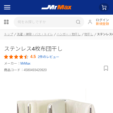
ログイン
新規登録
トップ
洗濯・掃除・バス・トイレ
ハンガー・物干し
物干し
ステンレス
瓶詰
ステンレス4枚布団干し
4.5
2件のレビュー
メーカー：
MrMax
商品コード：
4580493420920