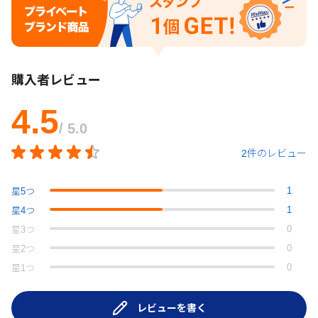
購入者レビュー
4.5
/ 5.0
2件のレビュー
1
星
5
つ
1
星
4
つ
0
星
3
つ
0
星
2
つ
0
星
1
つ
レビューを書く