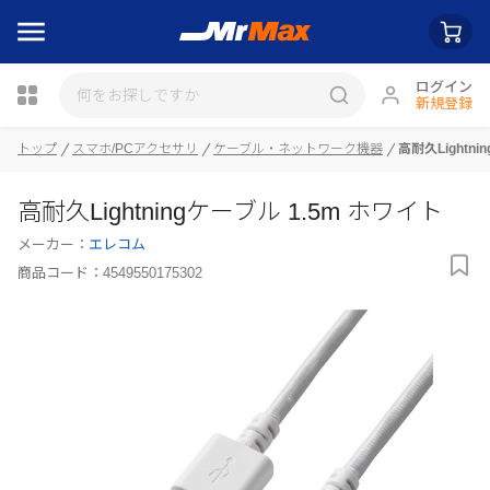
ログイン
新規登録
トップ
スマホ/PCアクセサリ
ケーブル・ネットワーク機器
高耐久Lightni
瓶詰
高耐久Lightningケーブル 1.5m ホワイト
メーカー：
エレコム
商品コード：
4549550175302