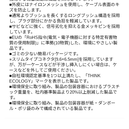
■外皮にはナイロンメッシュを使用し、ケーブル表面のキ
ズを防止します。
■通常よりブッシュを長くするロングブッシュ構造を採用
し、プラグ部分にかかる負担を軽減しています。
■サビなどに強く、信号劣化を抑える金メッキピンを採用
しています。
■EUの「RoHS指令(電気・電子機器に対する特定有害物
質の使用制限)」に準拠(10物質)した、環境にやさしい製
品です。
■ゴミの少ない簡易パッケージです。
※スリムタイプコネクタ[9.6×6.5mm]を採用しています
が、万が一ケースなどが干渉し挿入しにくい場合は、ケ
ースなどを外してご使用ください。
■自社環境認定基準を1つ以上満たし、「THINK
ECOLOGY」マークを表示した製品です。
■環境保全に取り組み、製品の包装容器におけるプラスチ
ック重量を、社内基準製品より20%以上削減した製品で
す。
■環境保全に取り組み、製品の包装容器が紙・ダンボー
ル・ポリ袋のみで構成されている製品です。