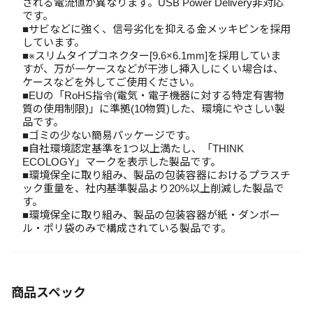
される電流値が異なります。USB Power Delivery非対応
です。
■サビなどに強く、信号劣化を抑える金メッキピンを採用
しています。
■※スリムタイプコネクター[9.6×6.1mm]を採用していま
すが、万が一ケースなどが干渉し挿入しにくい場合は、
ケースなどを外してご使用ください。
■EUの「RoHS指令(電気・電子機器に対する特定有害物
質の使用制限)」に準拠(10物質)した、環境にやさしい製
品です。
■ゴミの少ない簡易パッケージです。
■自社環境認定基準を1つ以上満たし、「THINK
ECOLOGY」マークを表示した製品です。
■環境保全に取り組み、製品の包装容器におけるプラスチ
ック重量を、社内基準製品より20%以上削減した製品で
す。
■環境保全に取り組み、製品の包装容器が紙・ダンボー
ル・ポリ袋のみで構成されている製品です。
商品スペック