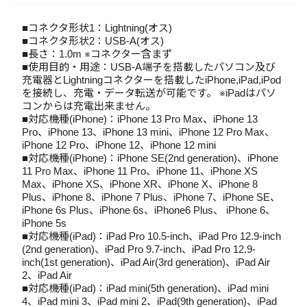
■コネクタ形状1：Lightning(オス)
■コネクタ形状2：USB‐A(オス)
■長さ：1.0m ※コネクター含まず
■使用目的・用途：USB‐A端子を搭載したパソコン及び
充電器とLightningコネクターを搭載したiPhone,iPad,iPod
を接続し、充電・データ転送が可能です。 ※iPadはパソ
コンからは充電出来ません。
■対応機種(iPhone)：iPhone 13 Pro Max、iPhone 13
Pro、iPhone 13、iPhone 13 mini、iPhone 12 Pro Max、
iPhone 12 Pro、iPhone 12、iPhone 12 mini
■対応機種(iPhone)：iPhone SE(2nd generation)、iPhone
11 Pro Max、iPhone 11 Pro、iPhone 11、iPhone XS
Max、iPhone XS、iPhone XR、iPhone X、iPhone 8
Plus、iPhone 8、iPhone 7 Plus、iPhone 7、iPhone SE、
iPhone 6s Plus、iPhone 6s、iPhone6 Plus、 iPhone 6、
iPhone 5s
■対応機種(iPad)：iPad Pro 10.5-inch、iPad Pro 12.9-inch
(2nd generation)、iPad Pro 9.7-inch、iPad Pro 12.9-
inch(1st generation)、iPad Air(3rd generation)、iPad Air
2、iPad Air
■対応機種(iPad)：iPad mini(5th generation)、iPad mini
4、iPad mini 3、iPad mini 2、iPad(9th generation)、iPad