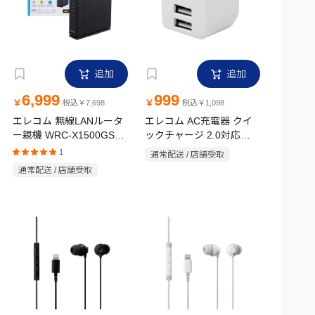
追加
追加
6,999
999
￥
￥
税込￥7,698
税込￥1,098
エレコム 無線LANルータ
エレコム AC充電器 クイ
ー親機 WRC-X1500GS2-
ックチャージ 2.0対応
B
12W5V｜2.4A ホワイトフ
1
通常配送 / 店舗受取
ェイス MPA-ACUX02WF
通常配送 / 店舗受取