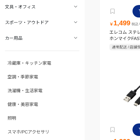
文具・オフィス
1,499
スポーツ・アウトドア
￥
税込￥
エレコム ステ
カー用品
ホンマイクFAS
MUSIC(TM) EH
通常配送 / 店舗
F10IMABK 
冷蔵庫・キッチン家電
空調・季節家電
洗濯機・生活家電
健康・美容家電
照明
スマホ/PCアクセサリ