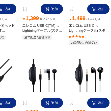
追加
追加
追加
1,399
1,499
￥
￥
1,648
税込￥1,538
税込￥1,648
レオヘッド
エレコム USB-C(TM) to
エレコム USB-C to
T
Lightningケーブル(スタン
Lightningケーブル(スタン
P-
ダード) 1.0m ホワイトフ
ダード) 1.5m ホワイトフ
1
受取
通常配送 / 店舗受取
ブラック
ェイス
ェイス
通常配送 / 店舗受取
追加
追加
追加