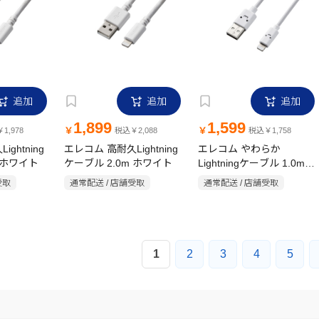
追加
追加
追加
1,899
1,599
￥
￥
1,978
税込￥2,088
税込￥1,758
ghtning
エレコム 高耐久Lightning
エレコム やわらか
 ホワイト
ケーブル 2.0m ホワイト
Lightningケーブル 1.0m
ホワイトフェイス
受取
通常配送 / 店舗受取
通常配送 / 店舗受取
1
2
3
4
5