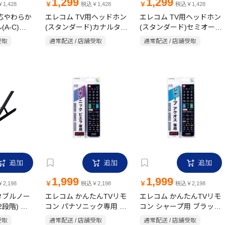
1,299
1,299
￥
￥
1,428
税込￥1,428
税込￥1,428
対応やわらか
エレコム TV用ヘッドホン
エレコム TV用ヘッドホン
(A-C)
(スタンダード)カナルタイ
(スタンダード)セミオープ
プ EHP-TV11C3BK ブラ
ンタイプ EHP-TV11I3BK
受取
通常配送 / 店舗受取
通常配送 / 店舗受取
ック
ブラック
追加
追加
追加
1,999
1,999
￥
￥
2,198
税込￥2,198
税込￥2,198
タブルノー
エレコム かんたんTVリモ
エレコム かんたんTVリモ
2段階) ブ
コン パナソニック専用 ブ
コン シャープ用 ブラック
ラック ERC-TV02BK-PA
ERC-TV02BK-SH ブラッ
受取
通常配送 / 店舗受取
通常配送 / 店舗受取