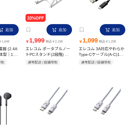
追加
追加
追加
1,999
1,099
￥
￥
1,648
税込￥2,198
税込￥1,208
器 (2.4A
エレコム ポータブルノー
エレコム 3A対応やわらか
型｜1.5
トPCスタンド(2段階) ホ
Type-Cケーブル(A-C)1．
フェイス
ワイト
1.0m ブラック
受取
通常配送 / 店舗受取
通常配送 / 店舗受取