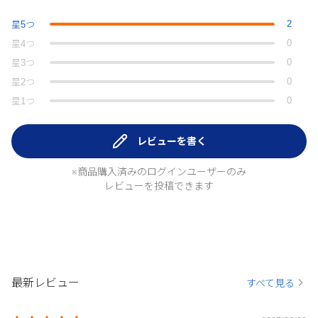
2
星
5
つ
0
星
4
つ
0
星
3
つ
0
星
2
つ
0
星
1
つ
レビューを書く
※商品購入済みのログインユーザーのみ
レビューを投稿できます
最新レビュー
すべて見る