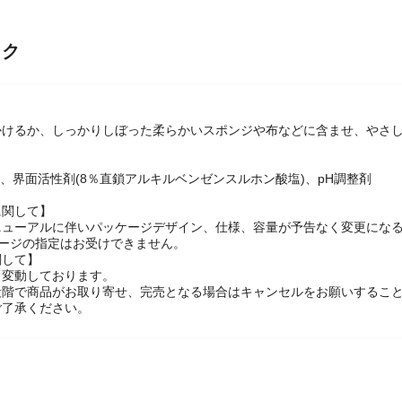
ック
かけるか、しっかりしぼった柔らかいスポンジや布などに含ませ、やさ
％)、界面活性剤(8％直鎖アルキルベンゼンスルホン酸塩)、pH調整剤
に関して】
ニューアルに伴いパッケージデザイン、仕様、容量が予告なく変更になる
ケージの指定はお受けできません。
関して】
々変動しております。
段階で商品がお取り寄せ、完売となる場合はキャンセルをお願いするこ
ご了承ください。