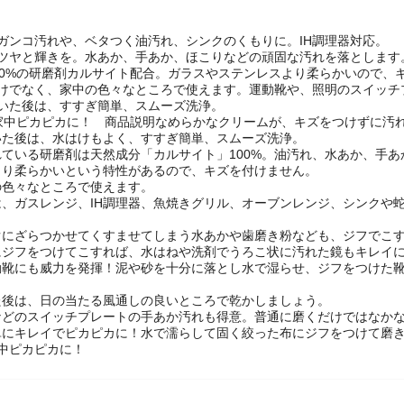
ガンコ汚れや、ベタつく油汚れ、シンクのくもりに。IH調理器対応。
もツヤと輝きを。水あか、手あか、ほこりなどの頑固な汚れを落とします
00%の研磨剤カルサイト配合。ガラスやステンレスより柔らかいので、
だけでなく、家中の色々なところで使えます。運動靴や、照明のスイッチ
磨いた後は、すすぎ簡単、スムーズ洗浄。
で家中ピカピカに！ 商品説明なめらかなクリームが、キズをつけずに汚
いた後は、水はけもよく、すすぎ簡単、スムーズ洗浄。
れている研磨剤は天然成分「カルサイト」100%。油汚れ、水あか、手
より柔らかいという特性があるので、キズを付けません。
の色々なところで使えます。
は、ガスレンジ、IH調理器、魚焼きグリル、オーブンレンジ、シンクや
ぐにざらつかせてくすませてしまう水あかや歯磨き粉なども、ジフでこ
にジフをつけてこすれば、水はねや洗剤でうろこ状に汚れた鏡もキレイ
動靴にも威力を発揮！泥や砂を十分に落とし水で湿らせ、ジフをつけた靴
た後は、日の当たる風通しの良いところで乾かしましょう。
などのスイッチプレートの手あか汚れも得意。普通に磨くだけではなか
単にキレイでピカピカに！水で濡らして固く絞った布にジフをつけて磨
中ピカピカに！