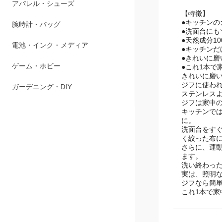
ペット用品
【特徴】
●キッチンの
アパレル・シューズ
●洗面台に
●天然成分1
腕時計・バッグ
●キッチン
●きれいに
●これ1本
電池・インク・メディア
きれいに磨
ジフに使わ
ゲーム・ホビー
ステンレス
ジフは家中
ガーデニング・DIY
キッチンで
に。
洗面台をす
く絞った布
さらに、運
ます。
洗い終わっ
実は、照明
ジフなら簡
これ1本で家