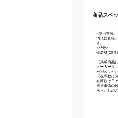
商品スペ
<使用方法>
汚れに直接
す。
<成分>
研磨材(20
【掲載商品
メーカーリ
※商品パッ
【在庫数に
在庫数は日
発送準備の
あらかじめ