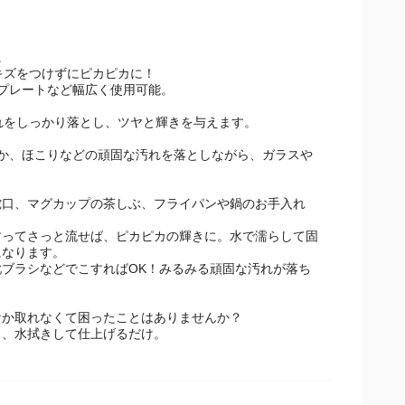
。
キズをつけずにピカピカに！
プレートなど幅広く使用可能。
れをしっかり落とし、ツヤと輝きを与えます。
あか、ほこりなどの頑固な汚れを落としながら、ガラスや
蛇口、マグカップの茶しぶ、フライパンや鍋のお手入れ
すってさっと流せば、ピカピカの輝きに。水で濡らして固
になります。
ブラシなどでこすればOK！みるみる頑固な汚れが落ち
なか取れなくて困ったことはありませんか？
き、水拭きして仕上げるだけ。