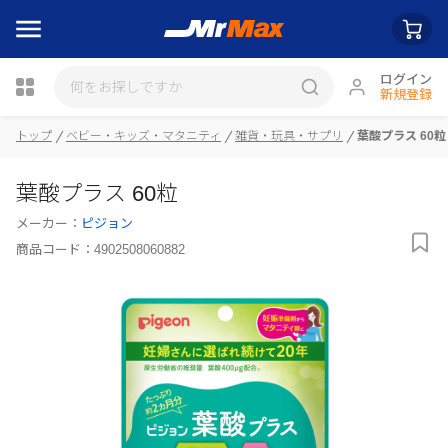
ログイン
新規登録
瓶詰
トップ
ベビー・キッズ・マタニティ
雑貨・玩具・サプリ
葉酸プラス 60粒
葉酸プラス 60粒
メーカー：
ピジョン
商品コード：
4902508060882