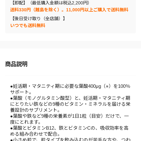
【即配】（最低購入金額は税込2,200円）
送料330円（離島を除く）。11,000円以上ご購入で送料無料
【後日受け取り（全店舗）】
いつでも送料無料
商品説明
●妊活期・マタニティ期に必要な葉酸400μg（※）を100％
サポート。
●葉酸（モノグルタミン酸型）と、妊活期・マタニティ期
にとりたい鉄などの9種のビタミン・ミネラルを届ける栄
養設計のサプリメント。
●葉酸や鉄など9種の栄養素が1日1粒（目安）だけで、一
度にとれます。
●葉酸とビタミンB12、鉄とビタミンCの、吸収効率を高
める組み合わせで配合。
●小さめ粒で、粒タイプを飲み込むのが苦手な方や、つわ