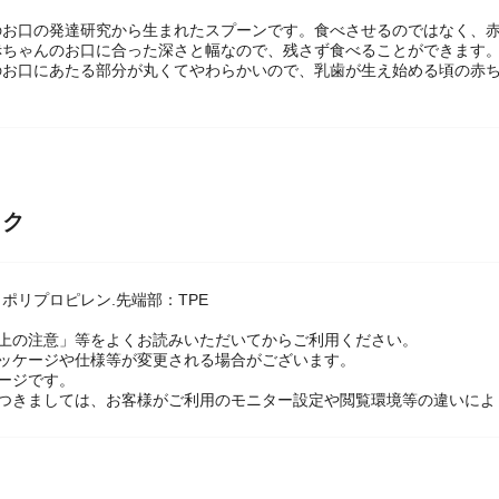
のお口の発達研究から生まれたスプーンです。食べさせるのではなく、
赤ちゃんのお口に合った深さと幅なので、残さず食べることができます
のお口にあたる部分が丸くてやわらかいので、乳歯が生え始める頃の赤
ック
ポリプロピレン.先端部：TPE
】
用上の注意」等をよくお読みいただいてからご利用ください。
パッケージや仕様等が変更される場合がございます。
ージです。
につきましては、お客様がご利用のモニター設定や閲覧環境等の違いによ