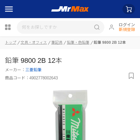
ログイン
新規登録
瓶詰
トップ
文具・オフィス
筆記具
鉛筆・色鉛筆
鉛筆 9800 2B 12本
鉛筆 9800 2B 12本
メーカー：
三菱鉛筆
商品コード：
4902778002643