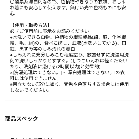
〇酸素系漂白剤なので、色柄物やきなりの衣類、おしゃ
れ着にも安心して使えます。無けい光で色柄ものにも安
心
【使用・取扱方法】
必ずご使用前に表示をお読みください
●水洗いできる白物、色柄物の繊維製品(綿、麻、化学繊
維、毛、絹)の、食べこぼし、血液(水洗いしてから)、口
紅、黒ずみ等のしみ汚れの漂白
●しみ汚れに充分しみこむ程度塗り、放置せずに洗濯用洗
剤で洗いしっかりとすすぐ。(しつこい汚れは軽くたたい
たり、洗剤液に浸ける(2時間以内)と効果的)
※[洗濯処理はできない。]・[漂白処理はできない。]の衣
料には使用できません。
※目立たない部分に塗り、変色や色落ちする場合には使用
しないでください。
商品スペック