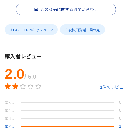
この商品に関するお問い合わせ
＃P&G・LIONキャンペーン
＃衣料用洗剤・柔軟剤
購入者レビュー
2.0
/ 5.0
1件のレビュー
0
星
5
つ
0
星
4
つ
0
星
3
つ
1
星
2
つ