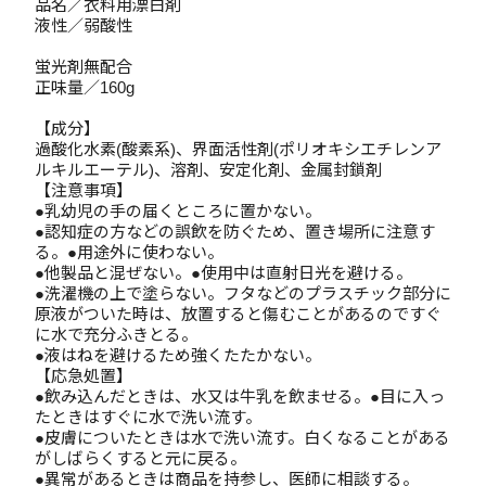
品名／衣料用漂白剤
液性／弱酸性
蛍光剤無配合
正味量／160g
【成分】
過酸化水素(酸素系)、界面活性剤(ポリオキシエチレンア
ルキルエーテル)、溶剤、安定化剤、金属封鎖剤
【注意事項】
●乳幼児の手の届くところに置かない。
●認知症の方などの誤飲を防ぐため、置き場所に注意す
る。●用途外に使わない。
●他製品と混ぜない。●使用中は直射日光を避ける。
●洗濯機の上で塗らない。フタなどのプラスチック部分に
原液がついた時は、放置すると傷むことがあるのですぐ
に水で充分ふきとる。
●液はねを避けるため強くたたかない。
【応急処置】
●飲み込んだときは、水又は牛乳を飲ませる。●目に入っ
たときはすぐに水で洗い流す。
●皮膚についたときは水で洗い流す。白くなることがある
がしばらくすると元に戻る。
●異常があるときは商品を持参し、医師に相談する。