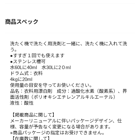
商品スペック
洗たく機で洗たく用洗剤と一緒に、洗たく機に入れて洗
う。
●すすぎ１回でも使えます
●ステンレス槽可
水60Lに40ml 水30Lに2０ml
ドラム式：衣料
4kgに20ml
使用量の目安を守ってお使いください。
品名：衣料用漂白剤 成分：過酸化水素（酸素系）、界
面活性剤（ポリオキシエチレンアルキルエーテル）
液性：酸性
【掲載商品に関して】
メーカーリニューアルに伴いパッケージデザイン、仕
様、容量が予告なく変更になる場合があります。
※商品パッケージの指定はお受けできません。
【在庫数に関して】