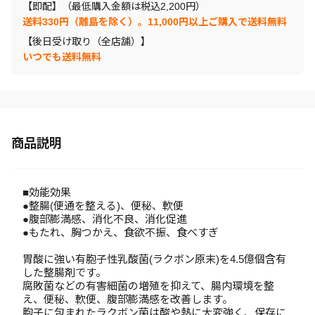
【即配】（最低購入金額は税込2,200円）
送料330円（離島を除く）。11,000円以上ご購入で送料無料
【後日受け取り（全店舗）】
いつでも送料無料
商品説明
■効能効果
●整腸(便通を整える)、便秘、軟便
●腹部膨満感、消化不良、消化促進
●もたれ、胸つかえ、食欲不振、食べすぎ
胃酸に強い有胞子性乳酸菌(ラクボン原末)を4.5億個含有
した整腸剤です。
腐敗菌などの有害細菌の増殖を抑えて、腸内環境を整
え、便秘、軟便、腹部膨満感を改善します。
胞子に包まれたラクボン菌は酸や熱に大変強く、保存に