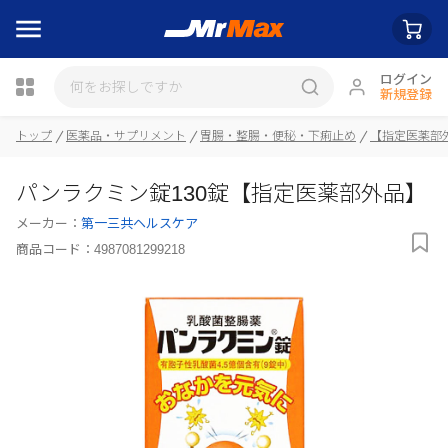
ログイン
新規登録
トップ
医薬品・サプリメント
胃腸・整腸・便秘・下痢止め
【指定医薬部
瓶詰
パンラクミン錠130錠【指定医薬部外品】
メーカー：
第一三共ヘルスケア
商品コード：
4987081299218