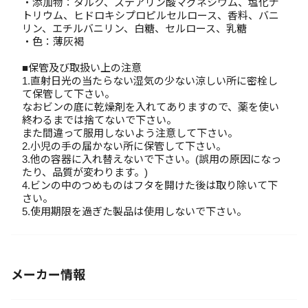
・添加物：タルク、ステアリン酸マグネシウム、塩化ナ
トリウム、ヒドロキシプロピルセルロース、香料、バニ
リン、エチルバニリン、白糖、セルロース、乳糖
・色：薄灰褐
■保管及び取扱い上の注意
1.直射日光の当たらない湿気の少ない涼しい所に密栓し
て保管して下さい。
なおビンの底に乾燥剤を入れてありますので、薬を使い
終わるまでは捨てないで下さい。
また間違って服用しないよう注意して下さい。
2.小児の手の届かない所に保管して下さい。
3.他の容器に入れ替えないで下さい。(誤用の原因になっ
たり、品質が変わります。)
4.ビンの中のつめものはフタを開けた後は取り除いて下
さい。
5.使用期限を過ぎた製品は使用しないで下さい。
メーカー情報