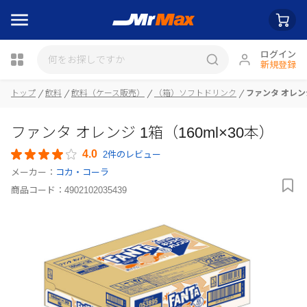
ログイン
新規登録
瓶詰
トップ
飲料
飲料（ケース販売）
（箱）ソフトドリンク
ファンタ オレンジ
ファンタ オレンジ 1箱（160ml×30本）
4.0
2件のレビュー
メーカー：
コカ・コーラ
商品コード：
4902102035439