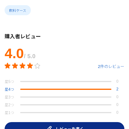
飲料ケース
購入者レビュー
4.0
/ 5.0
2件のレビュー
0
星
5
つ
2
星
4
つ
0
星
3
つ
0
星
2
つ
0
星
1
つ