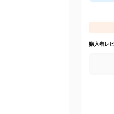
＃家計応援宣
購入者レ
4.5
/ 5
星
5
つ
星
4
つ
星
3
つ
星
2
つ