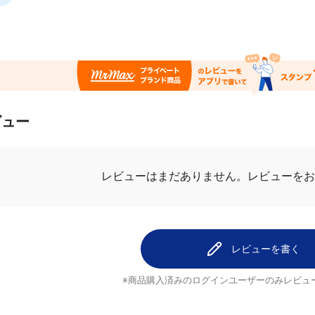
言
ビュー
.0
最新レビュ
10件のレビュー
6
美味しいよ
3
maさん
1
普通に美味しか
0