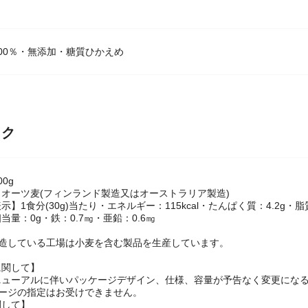
00％・無添加・糖質ひかえめ
ック
0g
オーツ麦(フィンランド製造又はオーストラリア製造)
】1食分(30g)当たり・エネルギー：115kcal・たんぱく質：4.2g・脂質：
相当量：0g・鉄：0.7㎎・亜鉛：0.6㎎
製造している工場は小麦を含む製品を生産しています。
に関して】
ニューアルに伴いパッケージデザイン、仕様、容量が予告なく変更になる
ケージの指定はお受けできません。