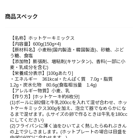
商品スペック
【名称】ホットケーキミックス
【内容量】600g(150g×4)
【原材料名】小麦粉(国内製造・韓国製造)、砂糖、ぶど
う糖、食塩
【添加物】膨張剤、増粘剤(キサンタン)、香料(一部に小
麦・乳成分を含む)
【栄養成分表示】[100gあたり]
・エネルギー 361kcal・たんぱく質 7.0g・脂質
1.2g・炭水化物 80.6g(食塩相当量 1.4g)
【アレルギー物質】小麦、乳
【作り方】[ホットケーキ約6枚分]
(1)ボールに卵2個と牛乳200ccを入れて混ぜ合わせ、ホッ
トケーキミックス300gを加え、泡立て器でなめらかにな
るまで混ぜます。(Lサイズの卵で作るときは牛乳を180cc
にしてください)
(2)フライパンに薄く油をひいてよく熱したらぬれぶきん
の上で少しさまします。(ホットプレートの場合は目盛を
中(約160℃)に合わせます。)