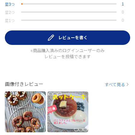
1
星
3
つ
0
星
2
つ
0
星
1
つ
レビューを書く
※商品購入済みのログインユーザーのみ
レビューを投稿できます
画像付きレビュー
すべて見る