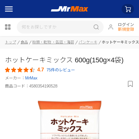
ログイン
新規登録
瓶詰
トップ
食品
粉類・乾物 ・缶詰・海苔
パンケーキ
ホットケーキミックス 60
ホットケーキミックス 600g(150g×4袋)
4.7
75件のレビュー
メーカー：
MrMax
商品コード：
4580354190528