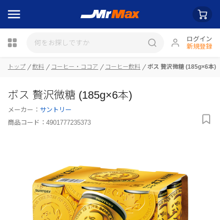
ログイン
新規登録
瓶詰
トップ
飲料
コーヒー・ココア
コーヒー飲料
ボス 贅沢微糖 (185g×6本)
ボス 贅沢微糖 (185g×6本)
メーカー：
サントリー
商品コード：
4901777235373