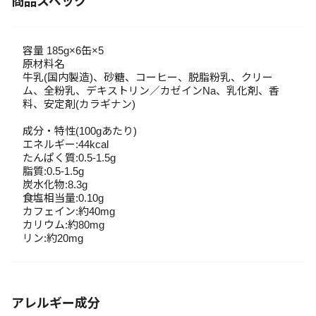
商品スペック
容量 185g×6缶×5
原材料名
牛乳(国内製造)、砂糖、コーヒー、脱脂粉乳、クリー
ム、全粉乳、デキストリン／カゼインNa、乳化剤、香
料、安定剤(カラギナン)
成分・特性(100gあたり)
エネルギー:44kcal
たんぱく質:0.5-1.5g
脂質:0.5-1.5g
炭水化物:8.3g
食塩相当量:0.10g
カフェイン:約40mg
カリウム:約80mg
リン:約20mg
アレルギー成分