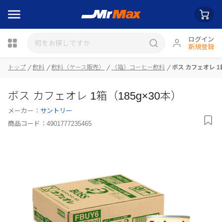
ログイン
新規登録
瓶詰
トップ
飲料
飲料（ケース販売）
（箱）コーヒー飲料
ボス カフェオレ 1
ボス カフェオレ 1箱（185g×30本）
メーカー：
サントリー
商品コード：
4901777235465