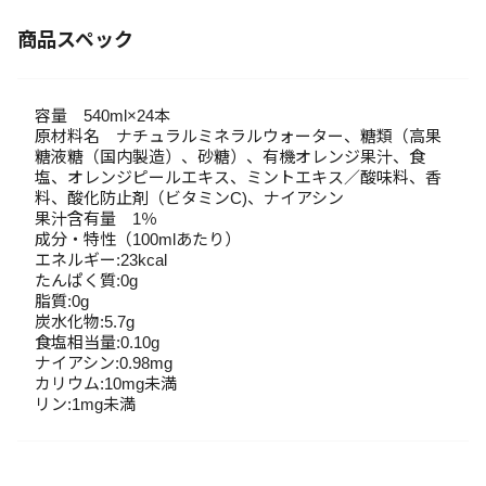
商品スペック
容量 540ml×24本
原材料名 ナチュラルミネラルウォーター、糖類（高果
糖液糖（国内製造）、砂糖）、有機オレンジ果汁、食
塩、オレンジピールエキス、ミントエキス／酸味料、香
料、酸化防止剤（ビタミンC)、ナイアシン
果汁含有量 1％
成分・特性（100mlあたり）
エネルギー:23kcal
たんぱく質:0g
脂質:0g
炭水化物:5.7g
食塩相当量:0.10g
ナイアシン:0.98mg
カリウム:10mg未満
リン:1mg未満