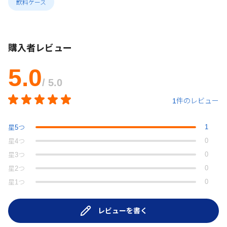
飲料ケース
購入者レビュー
5.0
/ 5.0
1件のレビュー
1
星
5
つ
0
星
4
つ
0
星
3
つ
0
星
2
つ
0
星
1
つ
レビューを書く