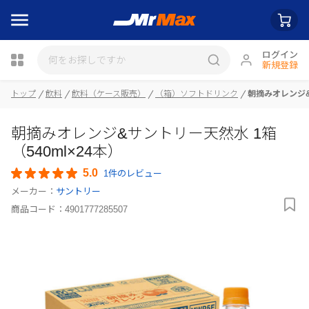
ログイン
新規登録
トップ
飲料
飲料（ケース販売）
（箱）ソフトドリンク
朝摘みオレンジ&
瓶詰
朝摘みオレンジ&サントリー天然水 1箱
（540ml×24本）
5.0
1件のレビュー
メーカー：
サントリー
商品コード：
4901777285507